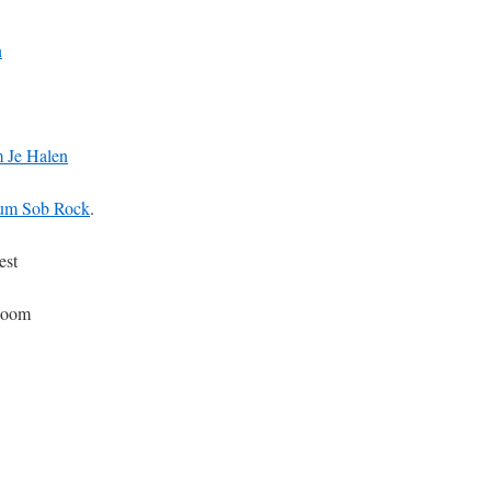
n
 Je Halen
um Sob Rock
.
est
Boom