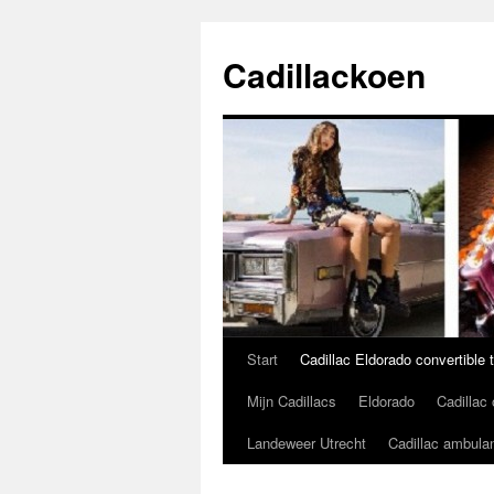
Cadillackoen
Start
Cadillac Eldorado convertible 
Spring
Mijn Cadillacs
Eldorado
Cadillac
naar
Landeweer Utrecht
Cadillac ambula
inhoud