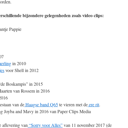
worden.
rschillende bijzondere gelegenheden zoals video clips:
ntje Pappie
07
erling
in 2010
jes
voor Shell in 2012
“de Boskampis” in 2015
arten van Rossem in 2016
2016
estaan van de
Haagse band Q65
te vieren met de
ere rit
.
ng
Joyba and Mavy
in 2016 van Paper Clips Media
 aflevering van
“Sorry voor Alles”
van 11 november 2017 (de