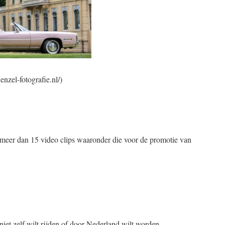
nzel-fotografie.nl/)
meer dan 15 video clips waaronder die voor de promotie van
niet zelf wilt rijden of door Nederland wilt worden