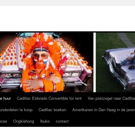
te huur
Cadillac Eldorado Convertible for rent
Van postzegel naar Cadilla
 onderdelen te koop
Cadillac boeken
Amerikanen in Den Haag in de jaren
nces
Ongkiehong
Ibuko
contact