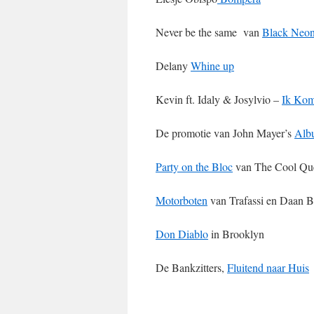
Never be the same van
Black Neo
Delany
Whine up
Kevin ft. Idaly & Josylvio –
Ik Kom
De promotie van John Mayer’s
Alb
Party on the Bloc
van The Cool Qu
Motorboten
van Trafassi en Daan 
Don Diablo
in Brooklyn
De Bankzitters,
Fluitend naar Huis