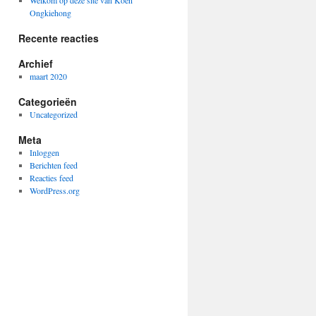
Welkom op deze site van Koen
Ongkiehong
Recente reacties
Archief
maart 2020
Categorieën
Uncategorized
Meta
Inloggen
Berichten feed
Reacties feed
WordPress.org