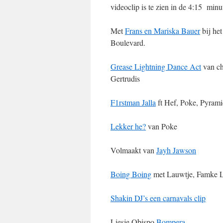
videoclip is te zien in de 4:15 minu
Met
Frans en Mariska Bauer
bij he
Boulevard.
Grease Lightning Dance Act
van ch
Gertrudis
F1rstman Jalla
ft Hef, Poke, Pyramid
Lekker he?
van Poke
Volmaakt van
Jayh Jawson
Boing Boing
met Lauwtje, Famke L
Shakin DJ’s een carnavals clip
Liesje Obispo
Bompera