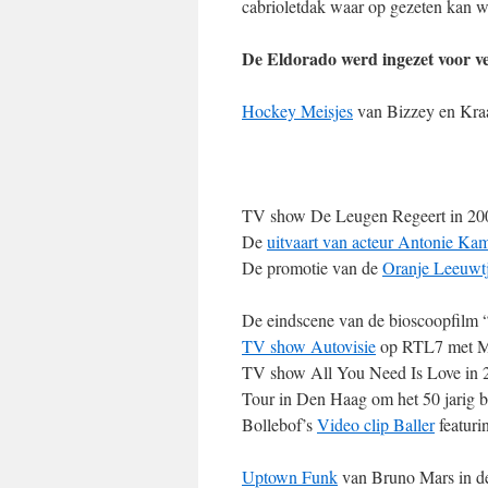
cabrioletdak waar op gezeten kan 
De Eldorado werd ingezet voor ve
Hockey Meisjes
van Bizzey en Kraa
TV show De Leugen Regeert in 20
De
uitvaart van acteur Antonie Kam
De promotie van de
Oranje Leeuwt
De eindscene van de bioscoopfilm 
TV show Autovisie
op RTL7 met Ma
TV show All You Need Is Love in 
Tour in Den Haag om het 50 jarig b
Bollebof’s
Video clip
Baller
featuri
Uptown Funk
van Bruno Mars in de