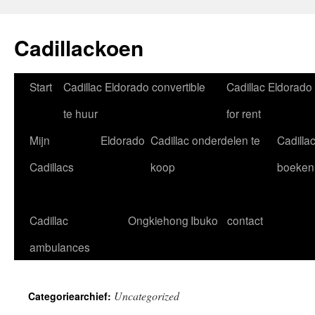
Cadillackoen
Spring
Start
Cadillac Eldorado convertible
Cadillac Eldorado
naar
te huur
for rent
inhoud
Mijn
Eldorado
Cadillac onderdelen te
Cadilla
Cadillacs
koop
boeken
Cadillac
Ongkiehong
Ibuko
contact
ambulances
Uncategorized
Categoriearchief: